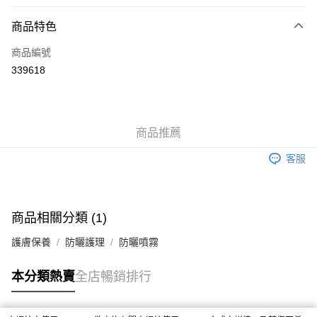
付款方式
商品特色
信用卡
商品編號
Apple Pay
339618
AlipayHK
WeChat Pay
商品推薦
送貨方式
客服
JD京東物流，訂單確認發貨後2-4個工作天送達
運費表
滿 HK$250.00 或以上免運費
付款後門市自取，訂單確認後2-4個工作天到店，7天內取。逾期後
商品相關分類 (1)
訂單作廢，並不會安排重寄
護膚保養
防曬護理
防曬噴霧
免運費
本分類熱賣
全店暢銷排行