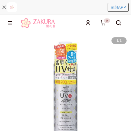
開啟APP
0
1
/
1