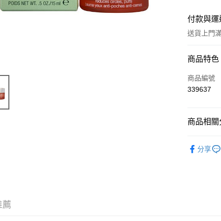
付款與運
送貨上門滿H
付款方式
商品特色
信用卡
商品編號
339637
Apple Pay
AlipayHK
商品相關分
WeChat P
護膚保養
分享
送貨方式
JD京東物
滿 HK$2
推薦
付款後門市