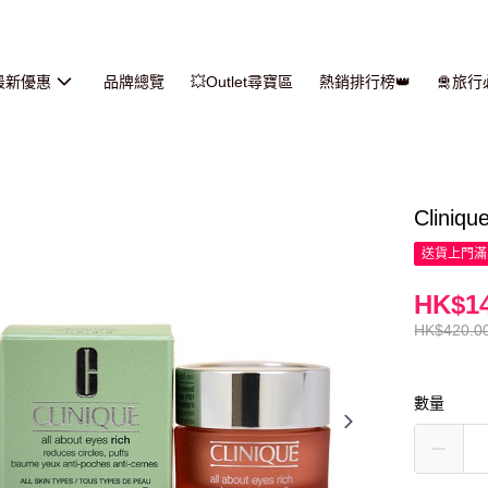
最新優惠
品牌總覽
💥Outlet尋寶區
熱銷排行榜👑
🛅旅
Clini
送貨上門滿H
HK$14
HK$420.0
數量