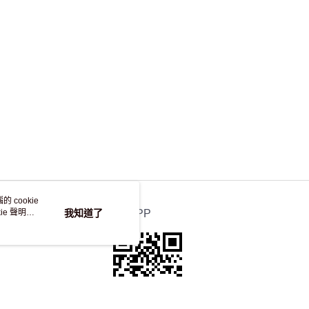
，並不會安排重寄
 cookie
e 聲明使
我知道了
官方APP