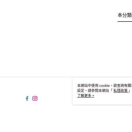
本分類
本網站中使用 cookie，欲查詢有關
設定，請參閱本網站「
私隱政策
」
用 cookie。
了解更多 >