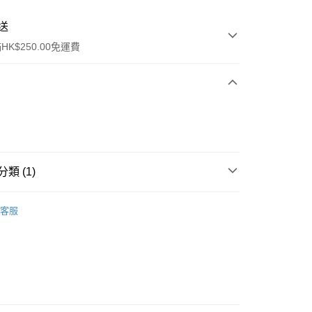
送
K$250.00免運費
類 (1)
ay
眼部護理
眼霜
客服
流，訂單確認發貨後2-4個工作天送達
運費表
50.00 或以上免運費
自取，訂單確認後2-4個工作天到店，7天內取。逾期後