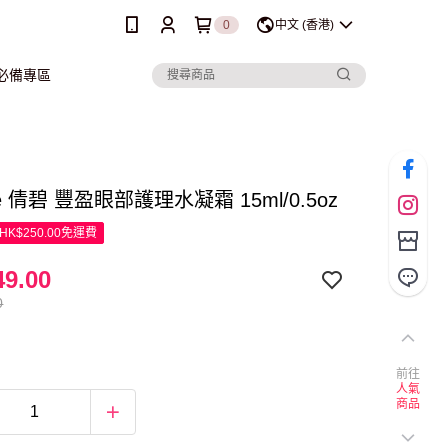
0
中文 (香港)
行必備專區
que 倩碧 豐盈眼部護理水凝霜 15ml/0.5oz
K$250.00免運費
9.00
0
前往
人氣
商品