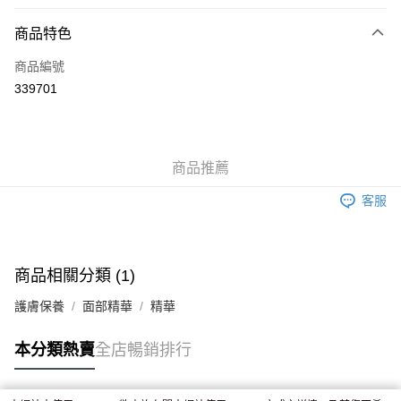
付款方式
商品特色
信用卡
商品編號
Apple Pay
339701
AlipayHK
WeChat Pay
商品推薦
送貨方式
客服
JD京東物流，訂單確認發貨後2-4個工作天送達
運費表
滿 HK$250.00 或以上免運費
付款後門市自取，訂單確認後2-4個工作天到店，7天內取。逾期後
商品相關分類 (1)
訂單作廢，並不會安排重寄
護膚保養
面部精華
精華
免運費
本分類熱賣
全店暢銷排行