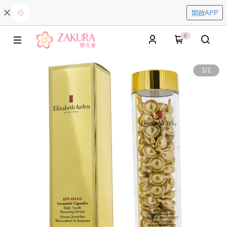
開啟APP
0
1
/
1