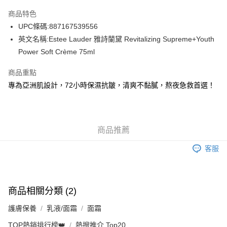
AlipayHK
商品特色
WeChat Pay
UPC條碼:887167539556
英文名稱:Estee Lauder 雅詩蘭黛 Revitalizing Supreme+Youth
送貨方式
Power Soft Crème 75ml
JD京東物流，訂單確認發貨後2-4個工作天送達
運費表
商品重點
滿 HK$250.00 或以上免運費
專為亞洲肌設計，72小時保濕抗皺，清爽不黏膩，熬夜急救首選！
付款後門市自取，訂單確認後2-4個工作天到店，7天內取。逾期後
訂單作廢，並不會安排重寄
免運費
商品推薦
客服
商品相關分類 (2)
護膚保養
乳液/面霜
面霜
TOP熱銷排行榜👑
熱搜推介 Top20