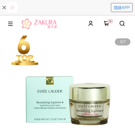
開啟APP
0
1
/
7