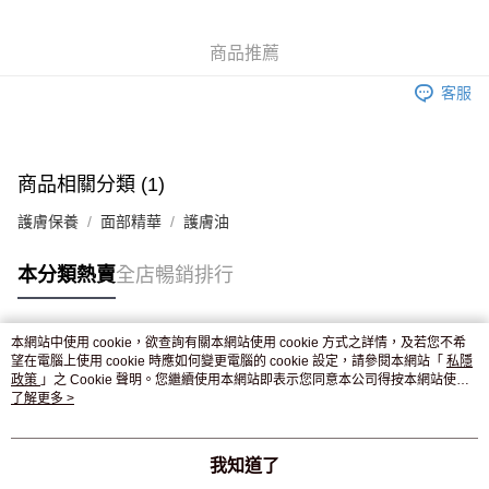
WeChat Pay
商品推薦
送貨方式
客服
JD京東物流，訂單確認發貨後2-4個工作天送達
運費表
滿 HK$250.00 或以上免運費
付款後門市自取，訂單確認後2-4個工作天到店，7天內取。逾期後
商品相關分類 (1)
訂單作廢，並不會安排重寄
護膚保養
面部精華
護膚油
免運費
本分類熱賣
全店暢銷排行
本網站中使用 cookie，欲查詢有關本網站使用 cookie 方式之詳情，及若您不希
熱門標籤
望在電腦上使用 cookie 時應如何變更電腦的 cookie 設定，請參閱本網站「
私隱
政策
」之 Cookie 聲明。您繼續使用本網站即表示您同意本公司得按本網站使用
條款之 Cookie 聲明使用 cookie。
了解更多 >
熱銷排行
最新商品
人氣推薦
我知道了