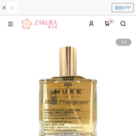
開啟APP
0
1
/
4