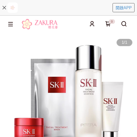
開啟APP
0
1
/
1