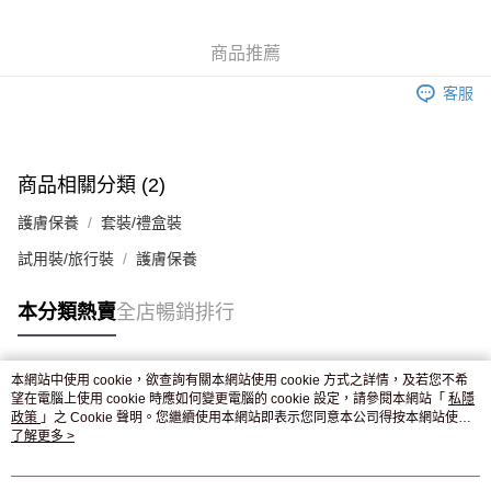
WeChat Pay
商品推薦
送貨方式
客服
JD京東物流，訂單確認發貨後2-4個工作天送達
運費表
滿 HK$250.00 或以上免運費
付款後門市自取，訂單確認後2-4個工作天到店，7天內取。逾期後
商品相關分類 (2)
訂單作廢，並不會安排重寄
護膚保養
套裝/禮盒裝
免運費
試用裝/旅行裝
護膚保養
本分類熱賣
全店暢銷排行
本網站中使用 cookie，欲查詢有關本網站使用 cookie 方式之詳情，及若您不希
熱門標籤
望在電腦上使用 cookie 時應如何變更電腦的 cookie 設定，請參閱本網站「
私隱
政策
」之 Cookie 聲明。您繼續使用本網站即表示您同意本公司得按本網站使用
條款之 Cookie 聲明使用 cookie。
了解更多 >
熱銷排行
最新商品
人氣推薦