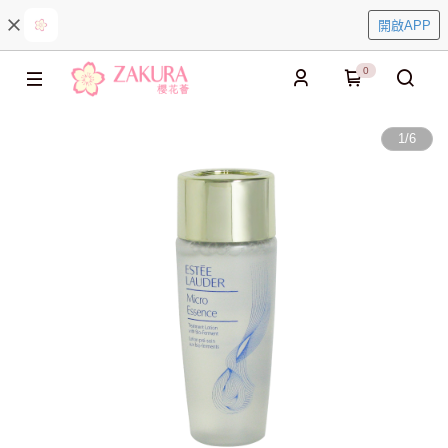
開啟APP
0
1
/
6