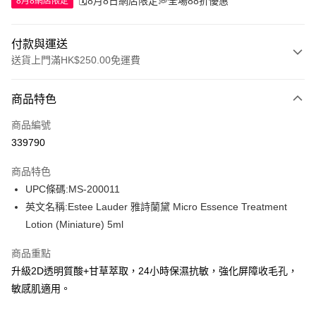
🗓️8月8日網店限定💭全場88折優惠
8月8網店限定
付款與運送
送貨上門滿HK$250.00免運費
付款方式
商品特色
信用卡
商品編號
Apple Pay
339790
AlipayHK
商品特色
WeChat Pay
UPC條碼:MS-200011
英文名稱:Estee Lauder 雅詩蘭黛 Micro Essence Treatment
送貨方式
Lotion (Miniature) 5ml
JD京東物流，訂單確認發貨後2-4個工作天送達
運費表
商品重點
滿 HK$250.00 或以上免運費
升級2D透明質酸+甘草萃取，24小時保濕抗敏，強化屏障收毛孔，
付款後門市自取，訂單確認後2-4個工作天到店，7天內取。逾期後
敏感肌適用。
訂單作廢，並不會安排重寄