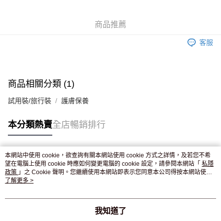
免運費
商品推薦
客服
商品相關分類 (1)
試用裝/旅行裝
護膚保養
本分類熱賣
全店暢銷排行
本網站中使用 cookie，欲查詢有關本網站使用 cookie 方式之詳情，及若您不希
熱門標籤
望在電腦上使用 cookie 時應如何變更電腦的 cookie 設定，請參閱本網站「
私隱
政策
」之 Cookie 聲明。您繼續使用本網站即表示您同意本公司得按本網站使用
條款之 Cookie 聲明使用 cookie。
了解更多 >
熱銷排行
最新商品
人氣推薦
我知道了