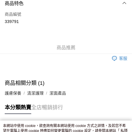
商品特色
信用卡
商品編號
Apple Pay
339791
AlipayHK
WeChat Pay
商品推薦
送貨方式
客服
JD京東物流，訂單確認發貨後2-4個工作天送達
運費表
滿 HK$250.00 或以上免運費
付款後門市自取，訂單確認後2-4個工作天到店，7天內取。逾期後
商品相關分類 (1)
訂單作廢，並不會安排重寄
護膚保養
清潔護理
潔面產品
免運費
本分類熱賣
全店暢銷排行
本網站中使用 cookie，欲查詢有關本網站使用 cookie 方式之詳情，及若您不希
熱門標籤
望在電腦上使用 cookie 時應如何變更電腦的 cookie 設定，請參閱本網站「
私隱