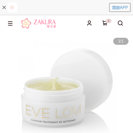
開啟APP
0
1
/
1