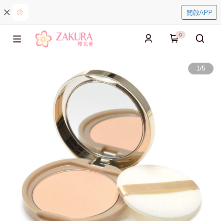
開啟APP
0
1
/
5