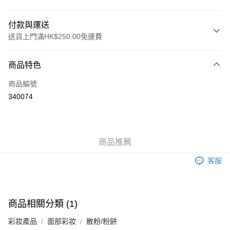
付款與運送
送貨上門滿HK$250.00免運費
付款方式
商品特色
信用卡
商品編號
Apple Pay
340074
AlipayHK
WeChat Pay
商品推薦
送貨方式
客服
JD京東物流，訂單確認發貨後2-4個工作天送達
運費表
滿 HK$250.00 或以上免運費
付款後門市自取，訂單確認後2-4個工作天到店，7天內取。逾期後
商品相關分類 (1)
訂單作廢，並不會安排重寄
彩妝產品
面部彩妝
散粉/粉餅
免運費