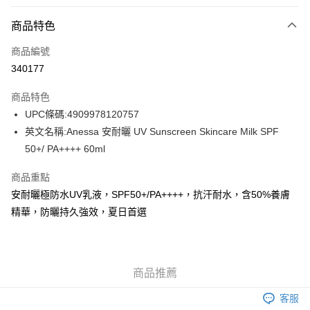
付款方式
商品特色
信用卡
商品編號
Apple Pay
340177
AlipayHK
商品特色
WeChat Pay
UPC條碼:4909978120757
英文名稱:Anessa 安耐曬 UV Sunscreen Skincare Milk SPF
送貨方式
50+/ PA++++ 60ml
JD京東物流，訂單確認發貨後2-4個工作天送達
運費表
商品重點
滿 HK$250.00 或以上免運費
安耐曬極防水UV乳液，SPF50+/PA++++，抗汗耐水，含50%養膚
付款後門市自取，訂單確認後2-4個工作天到店，7天內取。逾期後
精華，防曬持久強效，夏日首選
訂單作廢，並不會安排重寄
免運費
商品推薦
客服