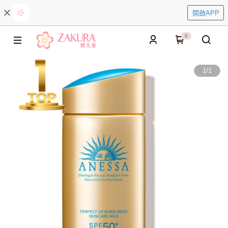
開啟APP
0
1
/
1