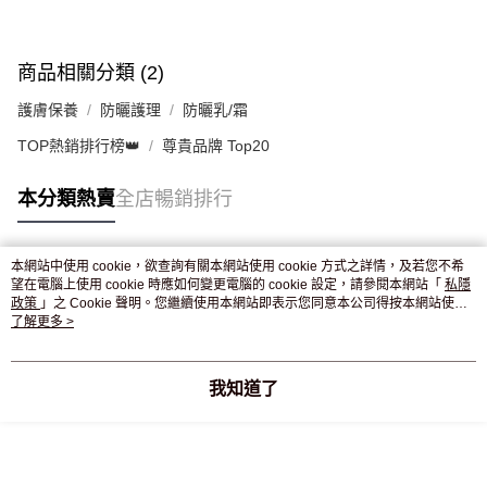
商品相關分類 (2)
護膚保養
防曬護理
防曬乳/霜
TOP熱銷排行榜👑
尊貴品牌 Top20
本分類熱賣
全店暢銷排行
本網站中使用 cookie，欲查詢有關本網站使用 cookie 方式之詳情，及若您不希
熱門標籤
望在電腦上使用 cookie 時應如何變更電腦的 cookie 設定，請參閱本網站「
私隱
政策
」之 Cookie 聲明。您繼續使用本網站即表示您同意本公司得按本網站使用
條款之 Cookie 聲明使用 cookie。
了解更多 >
熱銷排行
最新商品
人氣推薦
我知道了