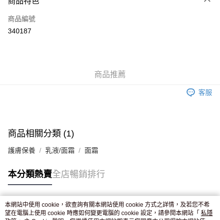
商品特色
信用卡
商品編號
Apple Pay
340187
AlipayHK
WeChat Pay
商品推薦
送貨方式
客服
JD京東物流，訂單確認發貨後2-4個工作天送達
運費表
滿 HK$250.00 或以上免運費
付款後門市自取，訂單確認後2-4個工作天到店，7天內取。逾期後
商品相關分類 (1)
訂單作廢，並不會安排重寄
護膚保養
乳液/面霜
面霜
免運費
本分類熱賣
全店暢銷排行
本網站中使用 cookie，欲查詢有關本網站使用 cookie 方式之詳情，及若您不希
熱門標籤
望在電腦上使用 cookie 時應如何變更電腦的 cookie 設定，請參閱本網站「
私隱