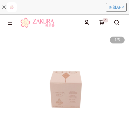
開啟APP
0
1
/
5