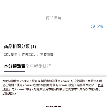
AlipayHK
WeChat Pay
商品推薦
送貨方式
客服
JD京東物流，訂單確認發貨後2-4個工作天送達
運費表
滿 HK$250.00 或以上免運費
付款後門市自取，訂單確認後2-4個工作天到店，7天內取。逾期後
商品相關分類 (1)
訂單作廢，並不會安排重寄
彩妝產品
面部彩妝
定妝噴霧
免運費
本分類熱賣
全店暢銷排行
本網站中使用 cookie，欲查詢有關本網站使用 cookie 方式之詳情，及若您不希
熱門標籤
望在電腦上使用 cookie 時應如何變更電腦的 cookie 設定，請參閱本網站「
私隱
政策
」之 Cookie 聲明。您繼續使用本網站即表示您同意本公司得按本網站使用
條款之 Cookie 聲明使用 cookie。
了解更多 >
熱銷排行
最新商品
人氣推薦