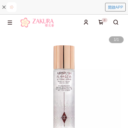
開啟APP
0
1
/
1