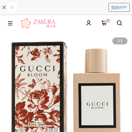
開啟APP
0
1
/
1