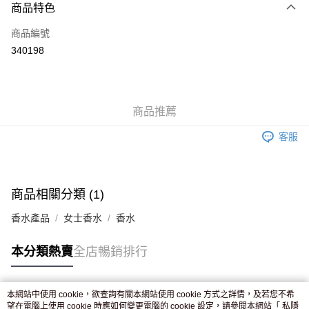
商品特色
信用卡
商品編號
Apple Pay
340198
AlipayHK
WeChat Pay
商品推薦
送貨方式
客服
JD京東物流，訂單確認發貨後2-4個工作天送達
運費表
滿 HK$250.00 或以上免運費
付款後門市自取，訂單確認後2-4個工作天到店，7天內取。逾期後
商品相關分類 (1)
訂單作廢，並不會安排重寄
香水產品
女士香水
香水
免運費
本分類熱賣
全店暢銷排行
本網站中使用 cookie，欲查詢有關本網站使用 cookie 方式之詳情，及若您不希
熱門標籤
望在電腦上使用 cookie 時應如何變更電腦的 cookie 設定，請參閱本網站「
私隱