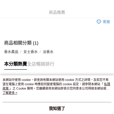
WeChat Pay
商品推薦
送貨方式
客服
JD京東物流，訂單確認發貨後2-4個工作天送達
運費表
滿 HK$250.00 或以上免運費
付款後門市自取，訂單確認後2-4個工作天到店，7天內取。逾期後
商品相關分類 (1)
訂單作廢，並不會安排重寄
香水產品
女士香水
淡香水
免運費
本分類熱賣
全店暢銷排行
本網站中使用 cookie，欲查詢有關本網站使用 cookie 方式之詳情，及若您不希
熱門標籤
望在電腦上使用 cookie 時應如何變更電腦的 cookie 設定，請參閱本網站「
私隱
政策
」之 Cookie 聲明。您繼續使用本網站即表示您同意本公司得按本網站使用
條款之 Cookie 聲明使用 cookie。
了解更多 >
熱銷排行
最新商品
人氣推薦
我知道了