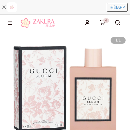
開啟APP
0
1
/
1