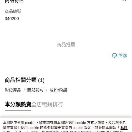
商品特色
信用卡
商品編號
Apple Pay
340200
AlipayHK
WeChat Pay
商品推薦
送貨方式
客服
JD京東物流，訂單確認發貨後2-4個工作天送達
運費表
滿 HK$250.00 或以上免運費
付款後門市自取，訂單確認後2-4個工作天到店，7天內取。逾期後
商品相關分類 (1)
訂單作廢，並不會安排重寄
彩妝產品
面部彩妝
散粉/粉餅
免運費
本分類熱賣
全店暢銷排行
本網站中使用 cookie，欲查詢有關本網站使用 cookie 方式之詳情，及若您不希
熱門標籤
望在電腦上使用 cookie 時應如何變更電腦的 cookie 設定，請參閱本網站「
私隱