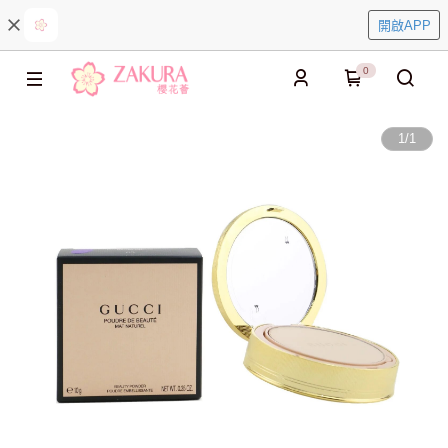
開啟APP
0
1
/
1