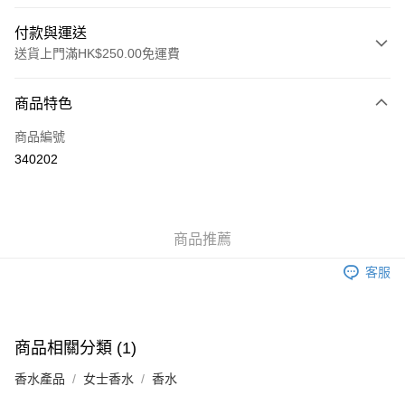
付款與運送
送貨上門滿HK$250.00免運費
付款方式
商品特色
信用卡
商品編號
Apple Pay
340202
AlipayHK
WeChat Pay
商品推薦
送貨方式
客服
JD京東物流，訂單確認發貨後2-4個工作天送達
運費表
滿 HK$250.00 或以上免運費
付款後門市自取，訂單確認後2-4個工作天到店，7天內取。逾期後
商品相關分類 (1)
訂單作廢，並不會安排重寄
香水產品
女士香水
香水
免運費