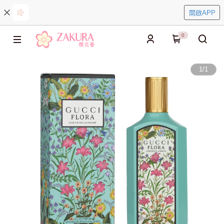
開啟APP
0
1
/
1