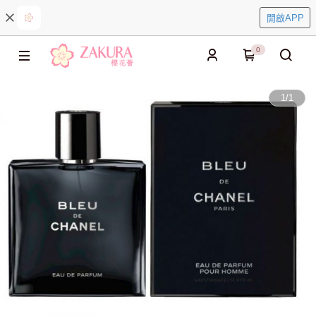
開啟APP
0
1
/
1