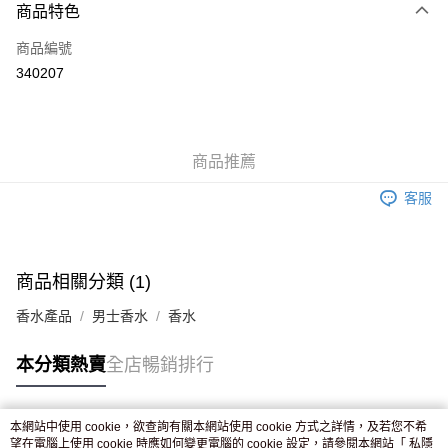
商品特色
信用卡
商品編號
Apple Pay
340207
AlipayHK
WeChat Pay
商品推薦
送貨方式
客服
JD京東物流，訂單確認發貨後2-4個工作天送達
運費表
滿 HK$250.00 或以上免運費
付款後門市自取，訂單確認後2-4個工作天到店，7天內取。逾期後
商品相關分類 (1)
訂單作廢，並不會安排重寄
香水產品
男士香水
香水
免運費
本分類熱賣
全店暢銷排行
本網站中使用 cookie，欲查詢有關本網站使用 cookie 方式之詳情，及若您不希
熱門標籤
望在電腦上使用 cookie 時應如何變更電腦的 cookie 設定，請參閱本網站「
私隱