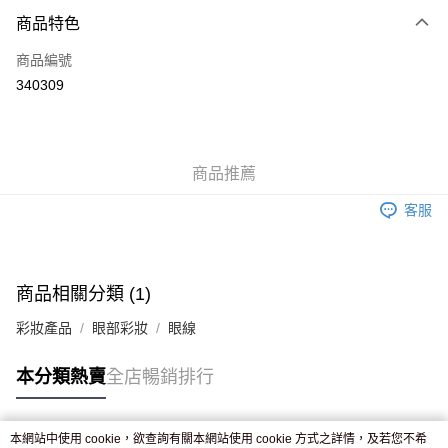
付款方式
商品特色
信用卡
商品編號
Apple Pay
340309
AlipayHK
WeChat Pay
商品推薦
送貨方式
客服
JD京東物流，訂單確認發貨後2-4個工作天送達
運費表
滿 HK$250.00 或以上免運費
付款後門市自取，訂單確認後2-4個工作天到店，7天內取。逾期後
商品相關分類 (1)
訂單作廢，並不會安排重寄
彩妝產品
眼部彩妝
眼線
免運費
本分類熱賣
全店暢銷排行
本網站中使用 cookie，欲查詢有關本網站使用 cookie 方式之詳情，及若您不希