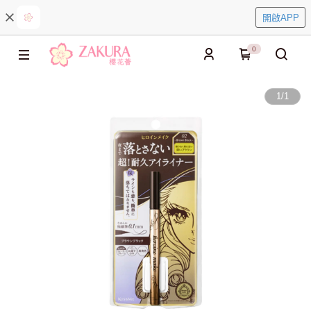
開啟APP
0
1
/
1