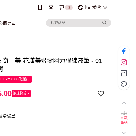
0
中文 (香港)
行必備專區
 Me 奇士美 花漾美姬零阻力眼線液筆 - 01
黑
K$250.00免運費
.00
網店限定⚡
前往
 絲滑濃黑
人氣
商品