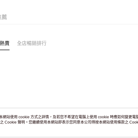
JD京東物
滿 HK$2
推薦
付款後門市
訂單作廢
免運費
熱賣
全店暢銷排行
本網站使用 cookie 方式之詳情，及若您不希望在電腦上使用 cookie 時應如何變更電腦的
之 Cookie 聲明。您繼續使用本網站即表示您同意本公司得按本網站使用條款之 Cooki
關於我們
客戶服務
品牌故事
購物說明