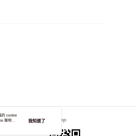
流，訂單確認發貨後2-4個工作天送達
運費表
50.00 或以上免運費
自取，訂單確認後2-4個工作天到店，7天內取。逾期後
，並不會安排重寄
 cookie
e 聲明使
我知道了
官方APP