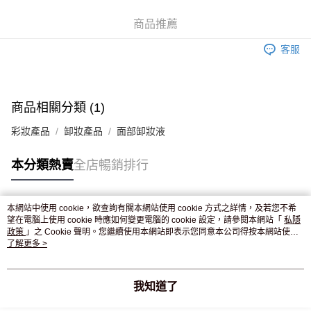
WeChat Pay
商品推薦
送貨方式
客服
JD京東物流，訂單確認發貨後2-4個工作天送達
運費表
滿 HK$250.00 或以上免運費
付款後門市自取，訂單確認後2-4個工作天到店，7天內取。逾期後
商品相關分類 (1)
訂單作廢，並不會安排重寄
彩妝產品
卸妝產品
面部卸妝液
免運費
本分類熱賣
全店暢銷排行
本網站中使用 cookie，欲查詢有關本網站使用 cookie 方式之詳情，及若您不希
熱門標籤
望在電腦上使用 cookie 時應如何變更電腦的 cookie 設定，請參閱本網站「
私隱
政策
」之 Cookie 聲明。您繼續使用本網站即表示您同意本公司得按本網站使用
條款之 Cookie 聲明使用 cookie。
了解更多 >
熱銷排行
最新商品
人氣推薦
我知道了