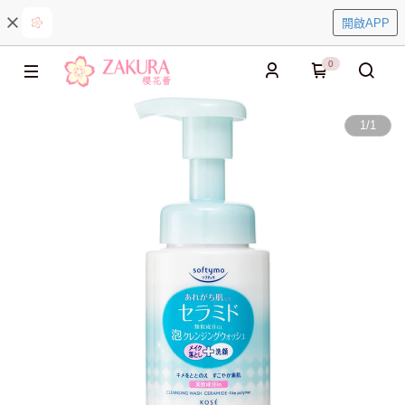
開啟APP
0
1
/
1