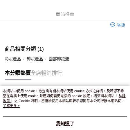
WeChat Pay
商品推薦
送貨方式
客服
JD京東物流，訂單確認發貨後2-4個工作天送達
運費表
滿 HK$250.00 或以上免運費
付款後門市自取，訂單確認後2-4個工作天到店，7天內取。逾期後
商品相關分類 (1)
訂單作廢，並不會安排重寄
彩妝產品
卸妝產品
面部卸妝液
免運費
本分類熱賣
全店暢銷排行
本網站中使用 cookie，欲查詢有關本網站使用 cookie 方式之詳情，及若您不希
熱門標籤
望在電腦上使用 cookie 時應如何變更電腦的 cookie 設定，請參閱本網站「
私隱
政策
」之 Cookie 聲明。您繼續使用本網站即表示您同意本公司得按本網站使用
條款之 Cookie 聲明使用 cookie。
了解更多 >
熱銷排行
最新商品
人氣推薦
我知道了