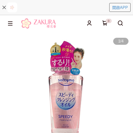
開啟APP
0
1
/
4