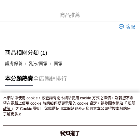
WeChat Pay
商品推薦
送貨方式
客服
JD京東物流，訂單確認發貨後2-4個工作天送達
運費表
滿 HK$250.00 或以上免運費
付款後門市自取，訂單確認後2-4個工作天到店，7天內取。逾期後
商品相關分類 (1)
訂單作廢，並不會安排重寄
護膚保養
乳液/面霜
面霜
免運費
本分類熱賣
全店暢銷排行
本網站中使用 cookie，欲查詢有關本網站使用 cookie 方式之詳情，及若您不希
熱門標籤
望在電腦上使用 cookie 時應如何變更電腦的 cookie 設定，請參閱本網站「
私隱
政策
」之 Cookie 聲明。您繼續使用本網站即表示您同意本公司得按本網站使用
條款之 Cookie 聲明使用 cookie。
了解更多 >
熱銷排行
最新商品
人氣推薦
我知道了