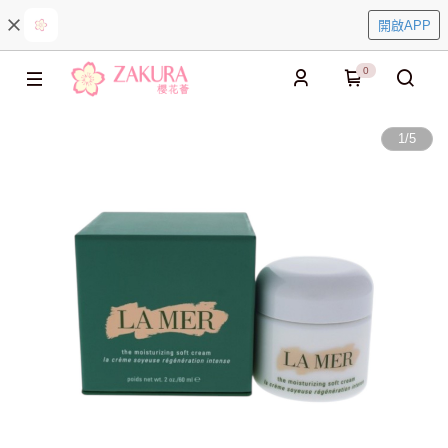
開啟APP
0
1
/
5