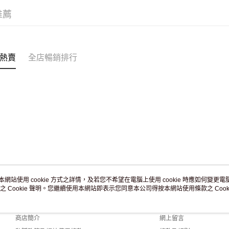
滿 HK$2
推薦
付款後門市
訂單作廢
免運費
熱賣
全店暢銷排行
本網站使用 cookie 方式之詳情，及若您不希望在電腦上使用 cookie 時應如何變更電腦的
之 Cookie 聲明。您繼續使用本網站即表示您同意本公司得按本網站使用條款之 Cooki
關於我們
客戶服務
品牌故事
購物說明
商店簡介
網上留言