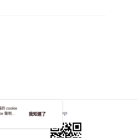
50.00 或以上免運費
自取，訂單確認後2-4個工作天到店，7天內取。逾期後
，並不會安排重寄
 cookie
e 聲明使
我知道了
官方APP