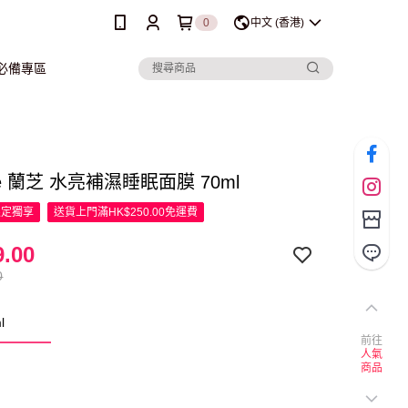
0
中文 (香港)
行必備專區
ige 蘭芝 水亮補濕睡眠面膜 70ml
限定
獨享
送貨上門滿HK$250.00免運費
.00
0
l
前往
人氣
商品