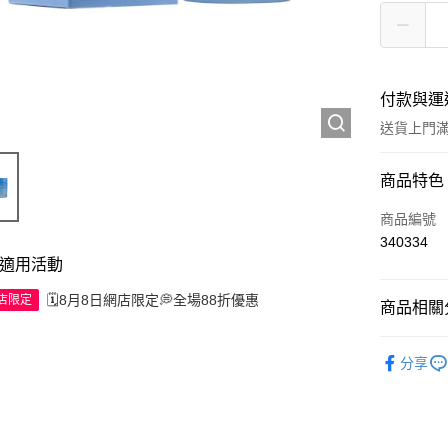
付款與運
送貨上門滿H
付款方式
商品特色
信用卡
商品編號
340334
Apple Pay
適用活動
AlipayHK
🗓️8月8日網店限定💭全場88折優惠
網店限定
商品相關分
WeChat P
護膚保養
分享
TOP熱銷
送貨方式
JD京東物