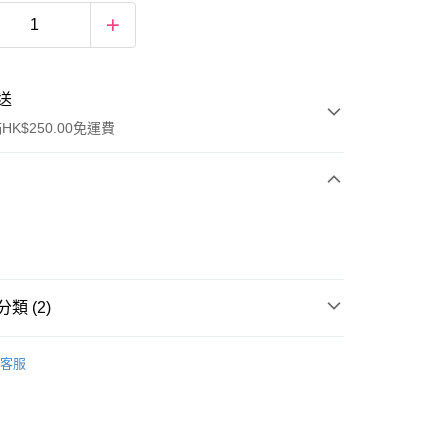
送
K$250.00免運費
類 (2)
ay
面膜
睡眠面膜
客服
排行榜👑
提拉緊致 Top20
流，訂單確認發貨後2-4個工作天送達
運費表