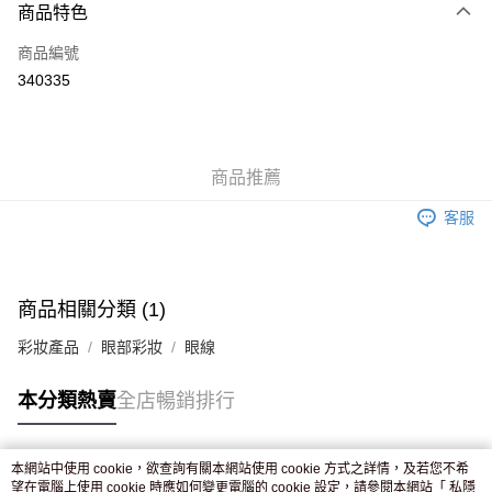
商品特色
信用卡
商品編號
Apple Pay
340335
AlipayHK
WeChat Pay
商品推薦
送貨方式
客服
JD京東物流，訂單確認發貨後2-4個工作天送達
運費表
滿 HK$250.00 或以上免運費
付款後門市自取，訂單確認後2-4個工作天到店，7天內取。逾期後
商品相關分類 (1)
訂單作廢，並不會安排重寄
彩妝產品
眼部彩妝
眼線
免運費
本分類熱賣
全店暢銷排行
本網站中使用 cookie，欲查詢有關本網站使用 cookie 方式之詳情，及若您不希
熱門標籤
望在電腦上使用 cookie 時應如何變更電腦的 cookie 設定，請參閱本網站「
私隱