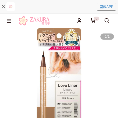
開啟APP
0
1
/
1