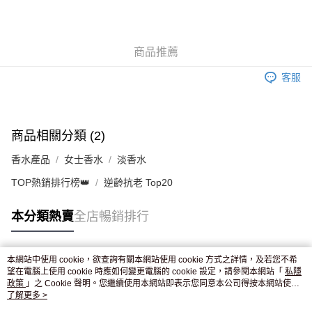
AlipayHK
WeChat Pay
商品推薦
送貨方式
客服
JD京東物流，訂單確認發貨後2-4個工作天送達
運費表
滿 HK$250.00 或以上免運費
付款後門市自取，訂單確認後2-4個工作天到店，7天內取。逾期後
商品相關分類 (2)
訂單作廢，並不會安排重寄
香水產品
女士香水
淡香水
免運費
TOP熱銷排行榜👑
逆齡抗老 Top20
本分類熱賣
全店暢銷排行
本網站中使用 cookie，欲查詢有關本網站使用 cookie 方式之詳情，及若您不希
熱門標籤
望在電腦上使用 cookie 時應如何變更電腦的 cookie 設定，請參閱本網站「
私隱
政策
」之 Cookie 聲明。您繼續使用本網站即表示您同意本公司得按本網站使用
條款之 Cookie 聲明使用 cookie。
了解更多 >
熱銷排行
最新商品
人氣推薦