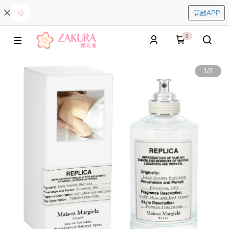
開啟APP
0
1
/
2