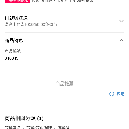
🗓️8月8日網店限定💭全場88折優惠
8月8網店限定
付款與運送
送貨上門滿HK$250.00免運費
付款方式
商品特色
信用卡
商品編號
Apple Pay
340349
AlipayHK
WeChat Pay
商品推薦
送貨方式
客服
JD京東物流，訂單確認發貨後2-4個工作天送達
運費表
滿 HK$250.00 或以上免運費
付款後門市自取，訂單確認後2-4個工作天到店，7天內取。逾期後
商品相關分類 (1)
訂單作廢，並不會安排重寄
頭髮產品
頭髮/頭皮護理
護髮油