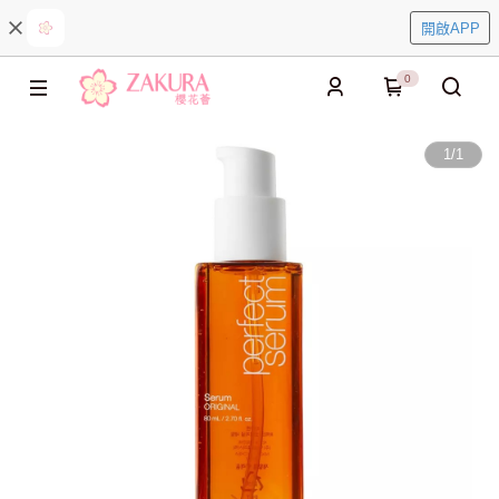
開啟APP
0
1
/
1