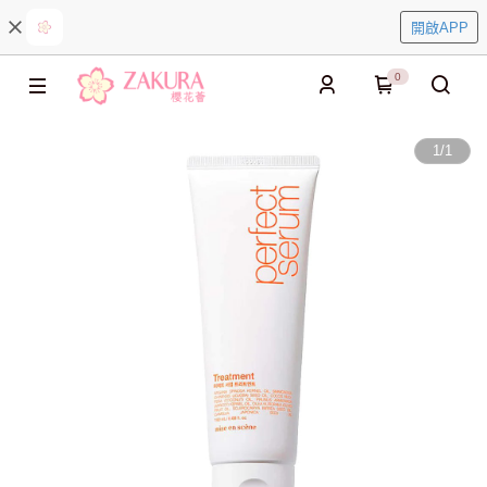
開啟APP
0
1
/
1