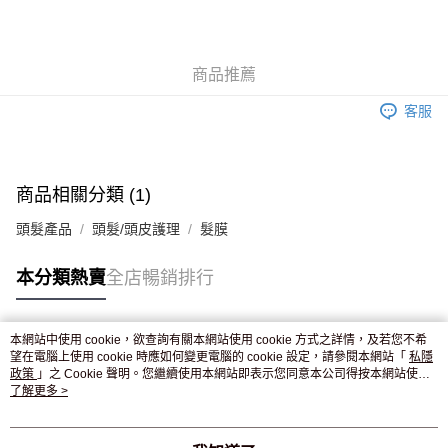
AlipayHK
WeChat Pay
商品推薦
送貨方式
客服
JD京東物流，訂單確認發貨後2-4個工作天送達
運費表
滿 HK$250.00 或以上免運費
付款後門市自取，訂單確認後2-4個工作天到店，7天內取。逾期後
商品相關分類 (1)
訂單作廢，並不會安排重寄
頭髮產品
頭髮/頭皮護理
髮膜
免運費
本分類熱賣
全店暢銷排行
本網站中使用 cookie，欲查詢有關本網站使用 cookie 方式之詳情，及若您不希
熱門標籤
望在電腦上使用 cookie 時應如何變更電腦的 cookie 設定，請參閱本網站「
私隱
政策
」之 Cookie 聲明。您繼續使用本網站即表示您同意本公司得按本網站使用
條款之 Cookie 聲明使用 cookie。
了解更多 >
熱銷排行
最新商品
人氣推薦