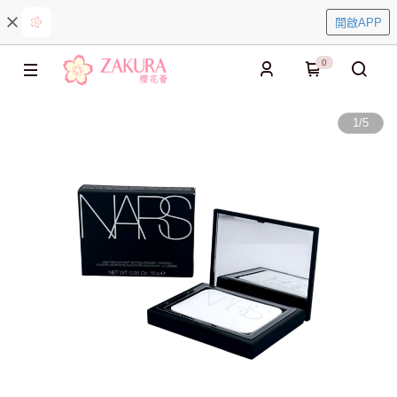
開啟APP
0
1
/
5