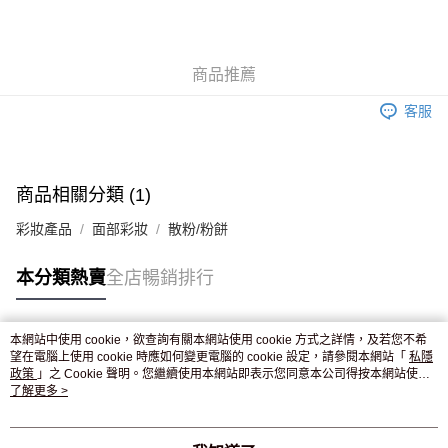
AlipayHK
WeChat Pay
商品推薦
送貨方式
客服
JD京東物流，訂單確認發貨後2-4個工作天送達
運費表
滿 HK$250.00 或以上免運費
付款後門市自取，訂單確認後2-4個工作天到店，7天內取。逾期後
商品相關分類 (1)
訂單作廢，並不會安排重寄
彩妝產品
面部彩妝
散粉/粉餅
免運費
本分類熱賣
全店暢銷排行
本網站中使用 cookie，欲查詢有關本網站使用 cookie 方式之詳情，及若您不希
熱門標籤
望在電腦上使用 cookie 時應如何變更電腦的 cookie 設定，請參閱本網站「
私隱
政策
」之 Cookie 聲明。您繼續使用本網站即表示您同意本公司得按本網站使用
條款之 Cookie 聲明使用 cookie。
了解更多 >
熱銷排行
最新商品
人氣推薦