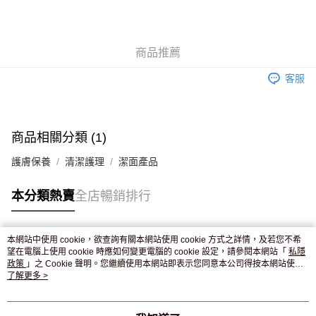
AlipayHK
WeChat Pay
商品推薦
送貨方式
客服
JD京東物流，訂單確認發貨後2-4個工作天送達
運費表
滿 HK$250.00 或以上免運費
付款後門市自取，訂單確認後2-4個工作天到店，7天內取。逾期後
商品相關分類 (1)
訂單作廢，並不會安排重寄
護膚保養
清潔護理
潔面產品
免運費
本分類熱賣
全店暢銷排行
本網站中使用 cookie，欲查詢有關本網站使用 cookie 方式之詳情，及若您不希
熱門標籤
望在電腦上使用 cookie 時應如何變更電腦的 cookie 設定，請參閱本網站「
私隱
政策
」之 Cookie 聲明。您繼續使用本網站即表示您同意本公司得按本網站使用
條款之 Cookie 聲明使用 cookie。
了解更多 >
熱銷排行
最新商品
人氣推薦