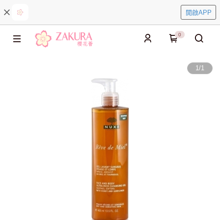
開啟APP
0
1
/
1