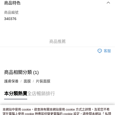
商品特色
信用卡
商品編號
Apple Pay
340376
AlipayHK
WeChat Pay
商品推薦
送貨方式
客服
JD京東物流，訂單確認發貨後2-4個工作天送達
運費表
滿 HK$250.00 或以上免運費
付款後門市自取，訂單確認後2-4個工作天到店，7天內取。逾期後
商品相關分類 (1)
訂單作廢，並不會安排重寄
護膚保養
面膜
片裝面膜
免運費
本分類熱賣
全店暢銷排行
本網站中使用 cookie，欲查詢有關本網站使用 cookie 方式之詳情，及若您不希
熱門標籤
望在電腦上使用 cookie 時應如何變更電腦的 cookie 設定，請參閱本網站「
私隱