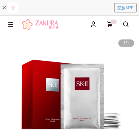
開啟APP
0
1
/
1