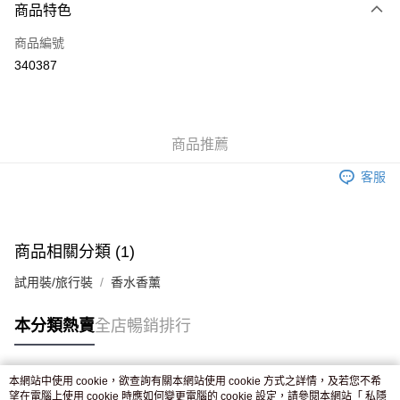
商品特色
信用卡
商品編號
Apple Pay
340387
AlipayHK
WeChat Pay
商品推薦
送貨方式
客服
JD京東物流，訂單確認發貨後2-4個工作天送達
運費表
滿 HK$250.00 或以上免運費
付款後門市自取，訂單確認後2-4個工作天到店，7天內取。逾期後
商品相關分類 (1)
訂單作廢，並不會安排重寄
試用裝/旅行裝
香水香薰
免運費
本分類熱賣
全店暢銷排行
本網站中使用 cookie，欲查詢有關本網站使用 cookie 方式之詳情，及若您不希
熱門標籤
望在電腦上使用 cookie 時應如何變更電腦的 cookie 設定，請參閱本網站「
私隱