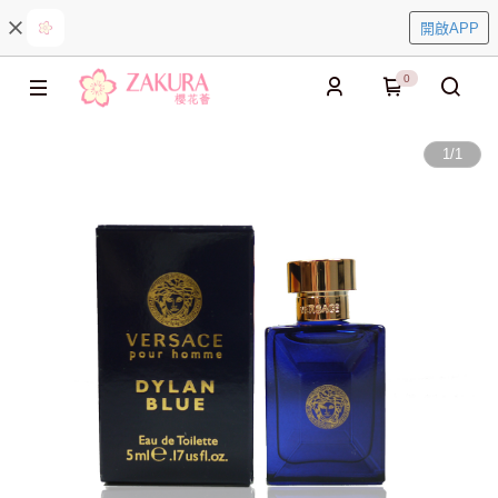
開啟APP
0
1
/
1