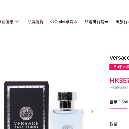
最新優惠
品牌總覽
💥Outlet尋寶區
熱銷排行榜👑
🛅旅
Vers
8月8網店
HK$57
HK$98.00
容量：5ml
數量