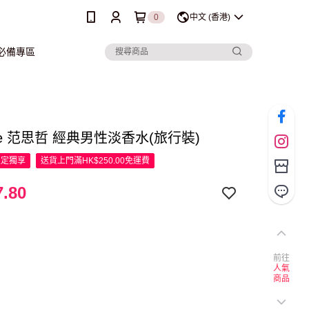
0
中文 (香港)
行必備專區
ace 范思哲 經典男性淡香水(旅行裝)
限定
獨享
送貨上門滿HK$250.00免運費
.80
前往
人氣
商品