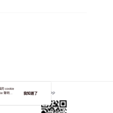
50.00 或以上免運費
自取，訂單確認後2-4個工作天到店，7天內取。逾期後
，並不會安排重寄
 cookie
e 聲明使
我知道了
官方APP