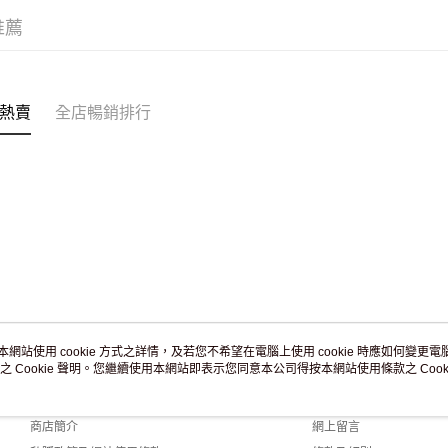
滿 HK$2
推薦
付款後門市
訂單作廢
免運費
熱賣
全店暢銷排行
本網站使用 cookie 方式之詳情，及若您不希望在電腦上使用 cookie 時應如何變更電腦的
之 Cookie 聲明。您繼續使用本網站即表示您同意本公司得按本網站使用條款之 Cooki
關於我們
客戶服務
品牌故事
購物說明
商店簡介
網上留言