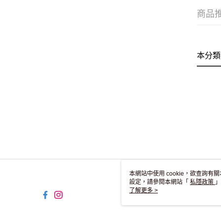
商品
本分類
本網站中使用 cookie，欲查詢有關
設定，請參閱本網站「
私隱政策
」
用 cookie。
了解更多 >