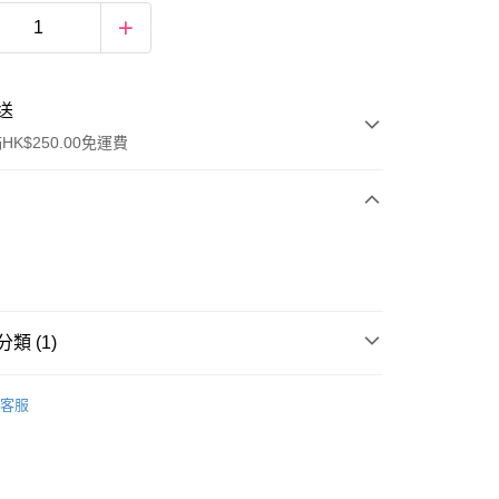
送
K$250.00免運費
類 (1)
ay
行裝
香水香薰
客服
流，訂單確認發貨後2-4個工作天送達
運費表