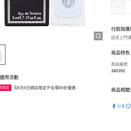
付款與運
送貨上門滿H
付款方式
商品特色
信用卡
商品編號
340392
Apple Pay
適用活動
AlipayHK
🗓️8月8日網店限定💭全場88折優惠
網店限定
商品相關分
WeChat P
試用裝/旅
分享
送貨方式
JD京東物