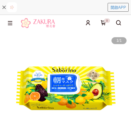
開啟APP
0
1
/
1