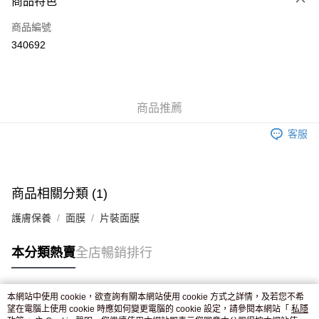
商品特色
信用卡
商品編號
Apple Pay
340692
AlipayHK
WeChat Pay
商品推薦
送貨方式
客服
JD京東物流，訂單確認發貨後2-4個工作天送達
運費表
滿 HK$250.00 或以上免運費
付款後門市自取，訂單確認後2-4個工作天到店，7天內取。逾期後
商品相關分類 (1)
訂單作廢，並不會安排重寄
護膚保養
面膜
片裝面膜
免運費
本分類熱賣
全店暢銷排行
本網站中使用 cookie，欲查詢有關本網站使用 cookie 方式之詳情，及若您不希
熱門標籤
望在電腦上使用 cookie 時應如何變更電腦的 cookie 設定，請參閱本網站「
私隱