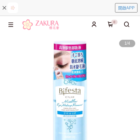
開啟APP
0
1
/
4