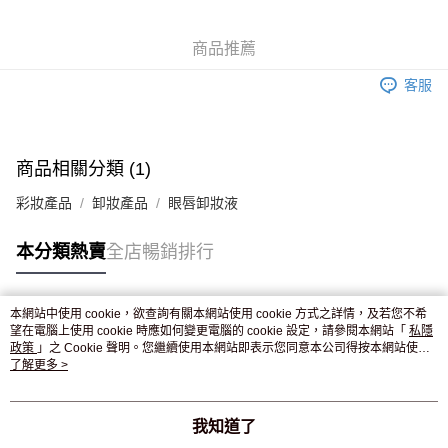
WeChat Pay
商品推薦
送貨方式
客服
JD京東物流，訂單確認發貨後2-4個工作天送達
運費表
滿 HK$250.00 或以上免運費
付款後門市自取，訂單確認後2-4個工作天到店，7天內取。逾期後
商品相關分類 (1)
訂單作廢，並不會安排重寄
彩妝產品
卸妝產品
眼唇卸妝液
免運費
本分類熱賣
全店暢銷排行
本網站中使用 cookie，欲查詢有關本網站使用 cookie 方式之詳情，及若您不希
熱門標籤
望在電腦上使用 cookie 時應如何變更電腦的 cookie 設定，請參閱本網站「
私隱
政策
」之 Cookie 聲明。您繼續使用本網站即表示您同意本公司得按本網站使用
條款之 Cookie 聲明使用 cookie。
了解更多 >
熱銷排行
最新商品
人氣推薦
我知道了