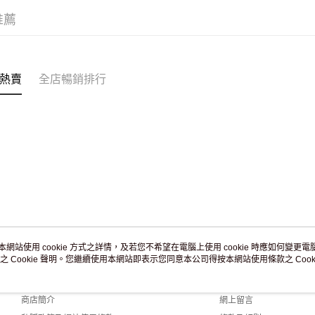
滿 HK$2
推薦
付款後門市
訂單作廢
免運費
熱賣
全店暢銷排行
本網站使用 cookie 方式之詳情，及若您不希望在電腦上使用 cookie 時應如何變更電腦的
之 Cookie 聲明。您繼續使用本網站即表示您同意本公司得按本網站使用條款之 Cooki
關於我們
客戶服務
品牌故事
購物說明
商店簡介
網上留言