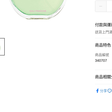
付款與運
送貨上門滿H
付款方式
商品特色
信用卡
商品編號
340707
Apple Pay
AlipayHK
商品相關分
WeChat P
香水產品
分享
TOP熱銷
送貨方式
JD京東物