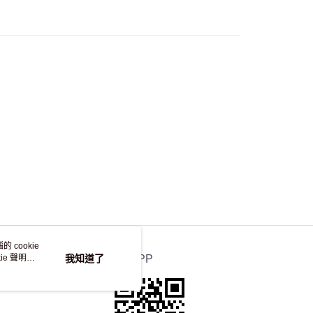
50.00 或以上免運費
自取，訂單確認後2-4個工作天到店，7天內取。逾期後
，並不會安排重寄
 cookie
e 聲明使
我知道了
官方APP