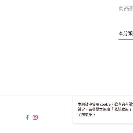
商品
本分類
本網站中使用 cookie，欲查詢有關
設定，請參閱本網站「
私隱政策
」
用 cookie。
了解更多 >