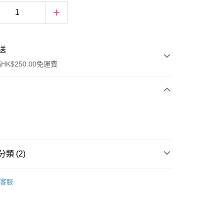
送
K$250.00免運費
類 (2)
ay
女士香水
淡香水
客服
排行榜👑
逆齡抗老 Top20
流，訂單確認發貨後2-4個工作天送達
運費表