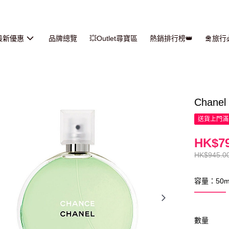
最新優惠
品牌總覽
💥Outlet尋寶區
熱銷排行榜👑
🛅旅
Chane
送貨上門滿H
HK$79
HK$945.0
容量：50m
數量