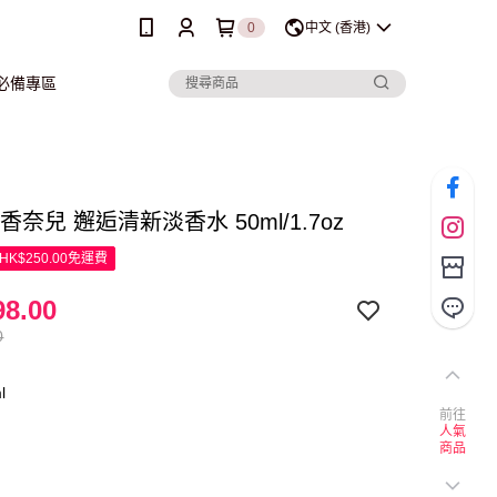
0
中文 (香港)
行必備專區
l 香奈兒 邂逅清新淡香水 50ml/1.7oz
K$250.00免運費
8.00
0
l
前往
人氣
商品