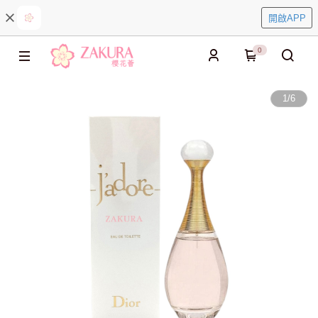
開啟APP
0
1
/
6