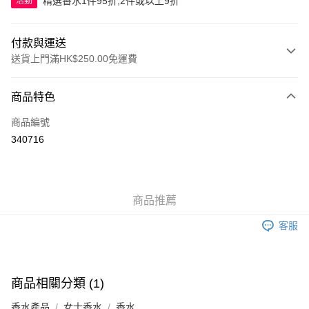
精選香水1件95折,2件或以上9折
活動
付款與運送
送貨上門滿HK$250.00免運費
付款方式
商品特色
信用卡
商品編號
Apple Pay
340716
AlipayHK
WeChat Pay
商品推薦
送貨方式
客服
JD京東物流，訂單確認發貨後2-4個工作天送達
運費表
滿 HK$250.00 或以上免運費
付款後門市自取，訂單確認後2-4個工作天到店，7天內取。逾期後
商品相關分類 (1)
訂單作廢，並不會安排重寄
香水產品
女士香水
香水