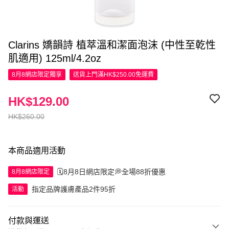
Clarins 嬌韻詩 植萃溫和潔面泡沫 (中性至乾性
肌適用) 125ml/4.2oz
8月8網店限定
獨享
送貨上門滿HK$250.00免運費
HK$129.00
HK$260.00
本商品適用活動
🗓️8月8日網店限定💭全場88折優惠
8月8網店限定
指定品牌護膚產品2件95折
活動
付款與運送