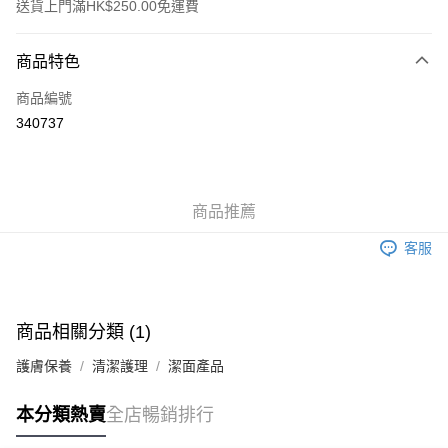
送貨上門滿HK$250.00免運費
付款方式
商品特色
信用卡
商品編號
Apple Pay
340737
AlipayHK
WeChat Pay
商品推薦
送貨方式
客服
JD京東物流，訂單確認發貨後2-4個工作天送達
運費表
滿 HK$250.00 或以上免運費
付款後門市自取，訂單確認後2-4個工作天到店，7天內取。逾期後
商品相關分類 (1)
訂單作廢，並不會安排重寄
護膚保養
清潔護理
潔面產品
免運費
本分類熱賣
全店暢銷排行