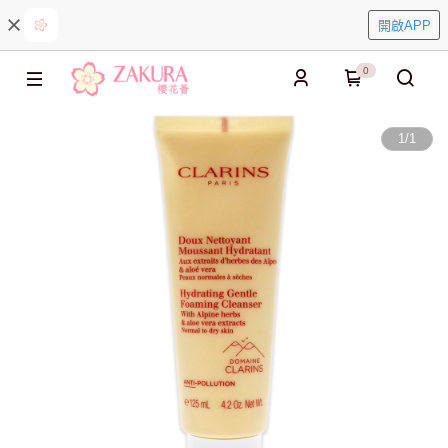
開啟APP
0
1
/
1