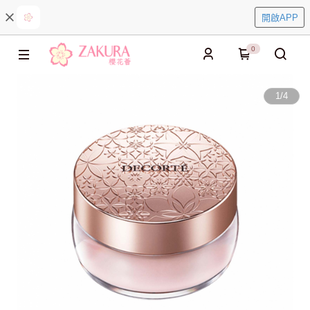
開啟APP
0
1
/
4