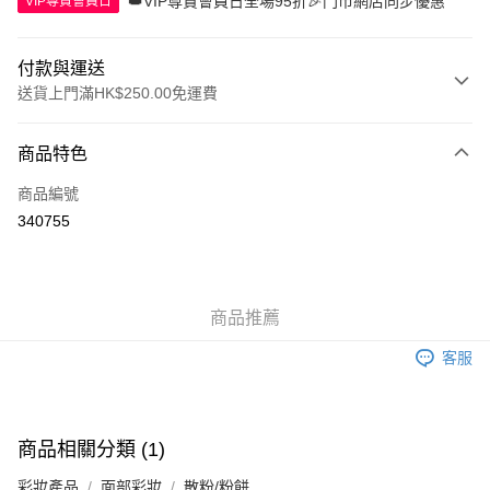
👑VIP尊貴會員日全場95折🎉門市網店同步優惠
VIP尊貴會員日
付款與運送
送貨上門滿HK$250.00免運費
付款方式
商品特色
信用卡
商品編號
Apple Pay
340755
AlipayHK
WeChat Pay
商品推薦
送貨方式
客服
JD京東物流，訂單確認發貨後2-4個工作天送達
運費表
滿 HK$250.00 或以上免運費
付款後門市自取，訂單確認後2-4個工作天到店，7天內取。逾期後
商品相關分類 (1)
訂單作廢，並不會安排重寄
彩妝產品
面部彩妝
散粉/粉餅