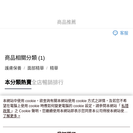
AlipayHK
WeChat Pay
商品推薦
送貨方式
客服
JD京東物流，訂單確認發貨後2-4個工作天送達
運費表
滿 HK$250.00 或以上免運費
付款後門市自取，訂單確認後2-4個工作天到店，7天內取。逾期後
商品相關分類 (1)
訂單作廢，並不會安排重寄
護膚保養
面部精華
精華
免運費
本分類熱賣
全店暢銷排行
本網站中使用 cookie，欲查詢有關本網站使用 cookie 方式之詳情，及若您不希
熱門標籤
望在電腦上使用 cookie 時應如何變更電腦的 cookie 設定，請參閱本網站「
私隱
政策
」之 Cookie 聲明。您繼續使用本網站即表示您同意本公司得按本網站使用
條款之 Cookie 聲明使用 cookie。
了解更多 >
熱銷排行
最新商品
人氣推薦