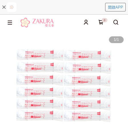
開啟APP
0
1
/
1