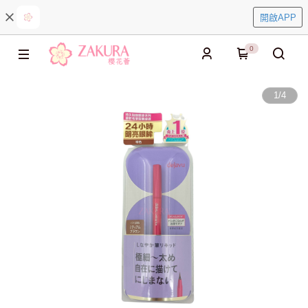
開啟APP
0
1
/
4