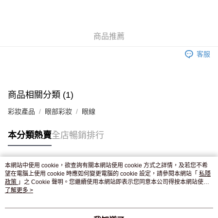
AlipayHK
WeChat Pay
商品推薦
送貨方式
客服
JD京東物流，訂單確認發貨後2-4個工作天送達
運費表
滿 HK$250.00 或以上免運費
付款後門市自取，訂單確認後2-4個工作天到店，7天內取。逾期後
商品相關分類 (1)
訂單作廢，並不會安排重寄
彩妝產品
眼部彩妝
眼線
免運費
本分類熱賣
全店暢銷排行
本網站中使用 cookie，欲查詢有關本網站使用 cookie 方式之詳情，及若您不希
熱門標籤
望在電腦上使用 cookie 時應如何變更電腦的 cookie 設定，請參閱本網站「
私隱
政策
」之 Cookie 聲明。您繼續使用本網站即表示您同意本公司得按本網站使用
條款之 Cookie 聲明使用 cookie。
了解更多 >
熱銷排行
最新商品
人氣推薦