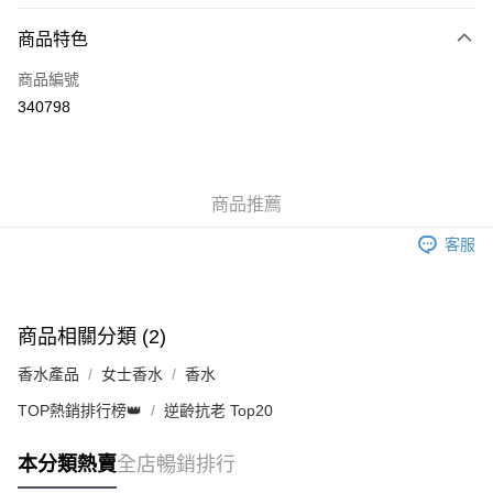
付款方式
商品特色
信用卡
商品編號
Apple Pay
340798
AlipayHK
WeChat Pay
商品推薦
送貨方式
客服
JD京東物流，訂單確認發貨後2-4個工作天送達
運費表
滿 HK$250.00 或以上免運費
付款後門市自取，訂單確認後2-4個工作天到店，7天內取。逾期後
商品相關分類 (2)
訂單作廢，並不會安排重寄
香水產品
女士香水
香水
免運費
TOP熱銷排行榜👑
逆齡抗老 Top20
本分類熱賣
全店暢銷排行