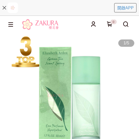
開啟APP
0
1
/
5