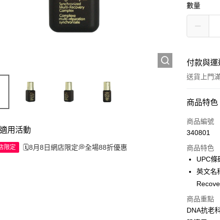
數量
付款與運
送貨上門滿H
付款方式
商品特色
信用卡
商品編號
適用活動
340801
Apple Pay
🗓️8月8日網店限定💭全場88折優惠
網店限定
商品特色
AlipayHK
UPC條碼
英文名稱:
WeChat P
Recove
商品重點
送貨方式
DNA抗老