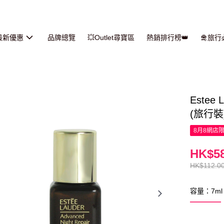
最新優惠
品牌總覽
💥Outlet尋寶區
熱銷排行榜👑
🛅旅
Este
(旅行裝
8月8網店
HK$58
HK$112.0
容量：7ml