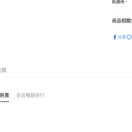
肌適用。
JD京東物
滿 HK$2
商品相關分
付款後門市
訂單作廢
試用裝/旅
免運費
分享
推薦
熱賣
全店暢銷排行