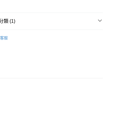
流，訂單確認發貨後2-4個工作天送達
運費表
50.00 或以上免運費
類 (1)
自取，訂單確認後2-4個工作天到店，7天內取。逾期後
，並不會安排重寄
行裝
護膚保養
客服