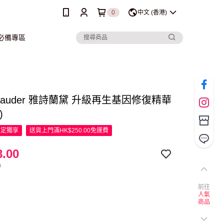
0
中文 (香港)
行必備專區
e Lauder 雅詩蘭黛 升級再生基因修復精華
)
限定
獨享
送貨上門滿HK$250.00免運費
.00
0
前往
人氣
商品