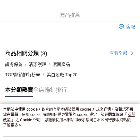
WeChat Pay
商品推薦
送貨方式
客服
JD京東物流，訂單確認發貨後2-4個工作天送達
運費表
滿 HK$250.00 或以上免運費
付款後門市自取，訂單確認後2-4個工作天到店，7天內取。逾期後
商品相關分類 (3)
查看全部
訂單作廢，並不會安排重寄
護膚保養
清潔護理
潔面產品
免運費
TOP熱銷排行榜👑
美白淡斑 Top20
本分類熱賣
全店暢銷排行
本網站中使用 cookie，欲查詢有關本網站使用 cookie 方式之詳情，及若您不希
熱門標籤
望在電腦上使用 cookie 時應如何變更電腦的 cookie 設定，請參閱本網站「
私隱
政策
」之 Cookie 聲明。您繼續使用本網站即表示您同意本公司得按本網站使用
條款之 Cookie 聲明使用 cookie。
了解更多 >
熱銷排行
最新商品
人氣推薦