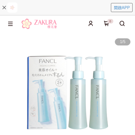
開啟APP
0
1
/
5