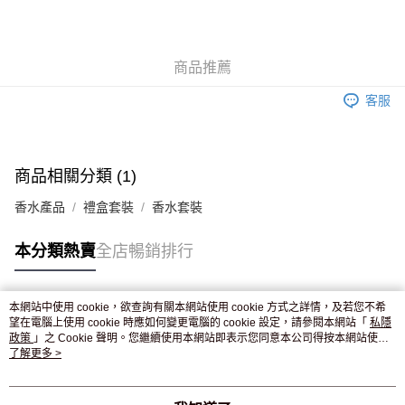
AlipayHK
WeChat Pay
商品推薦
送貨方式
客服
JD京東物流，訂單確認發貨後2-4個工作天送達
運費表
滿 HK$250.00 或以上免運費
付款後門市自取，訂單確認後2-4個工作天到店，7天內取。逾期後
商品相關分類 (1)
訂單作廢，並不會安排重寄
香水產品
禮盒套裝
香水套裝
免運費
本分類熱賣
全店暢銷排行
本網站中使用 cookie，欲查詢有關本網站使用 cookie 方式之詳情，及若您不希
熱門標籤
望在電腦上使用 cookie 時應如何變更電腦的 cookie 設定，請參閱本網站「
私隱
政策
」之 Cookie 聲明。您繼續使用本網站即表示您同意本公司得按本網站使用
條款之 Cookie 聲明使用 cookie。
了解更多 >
熱銷排行
最新商品
人氣推薦