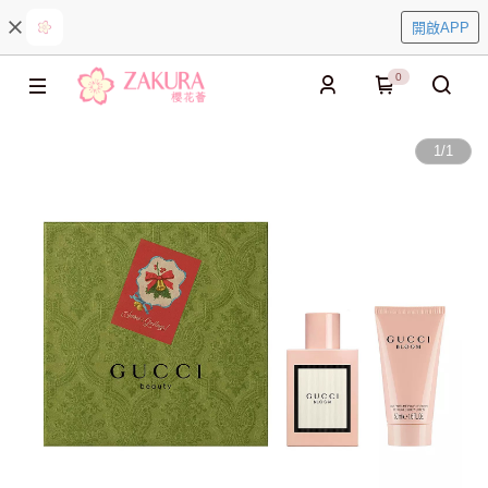
開啟APP
0
1
/
1