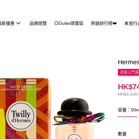
最新優惠
品牌總覽
💥Outlet尋寶區
熱銷排行榜👑
🛅旅
Herme
送貨上門滿H
HK$74
HK$1,130
容量：50m
數量