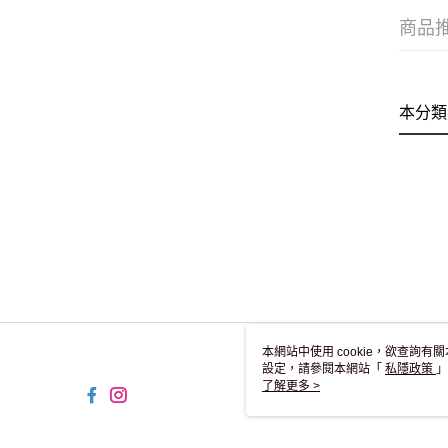
商品
本分類
本網站中使用 cookie，欲查詢有關
設定，請參閱本網站「
私隱政策
」
用 cookie。
了解更多 >