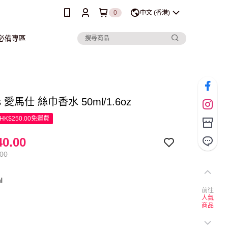
0
中文 (香港)
行必備專區
s 愛馬仕 絲巾香水 50ml/1.6oz
K$250.00免運費
0.00
.00
l
前往
人氣
商品