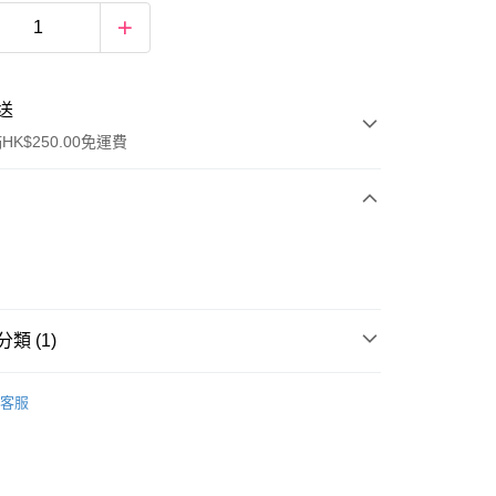
送
K$250.00免運費
類 (1)
ay
女士香水
香水
客服
流，訂單確認發貨後2-4個工作天送達
運費表