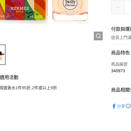
付款與運
送貨上門滿H
付款方式
商品特色
信用卡
商品編號
340973
Apple Pay
適用活動
AlipayHK
精選香水1件95折,2件或以上9折
商品相關分
WeChat P
香水產品
分享
送貨方式
JD京東物