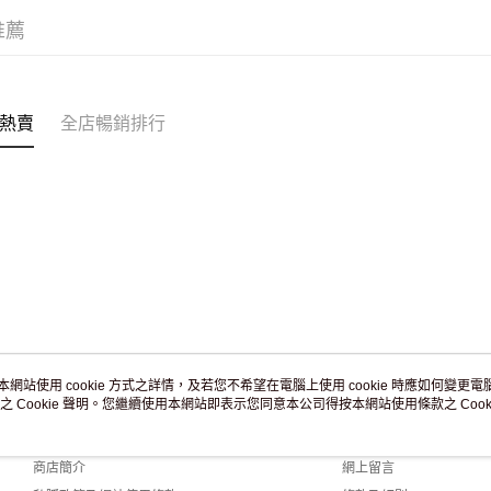
滿 HK$2
推薦
付款後門市
訂單作廢
免運費
熱賣
全店暢銷排行
本網站使用 cookie 方式之詳情，及若您不希望在電腦上使用 cookie 時應如何變更電腦的
之 Cookie 聲明。您繼續使用本網站即表示您同意本公司得按本網站使用條款之 Cooki
關於我們
客戶服務
品牌故事
購物說明
商店簡介
網上留言