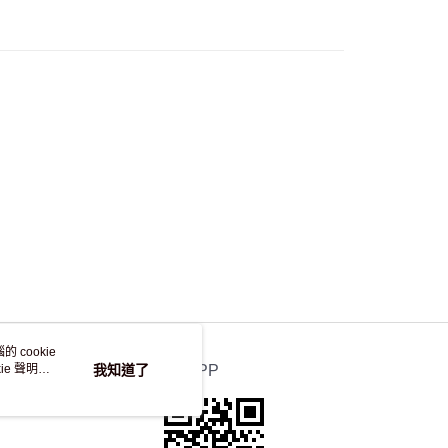
50.00 或以上免運費
自取，訂單確認後2-4個工作天到店，7天內取。逾期後
，並不會安排重寄
 cookie
e 聲明使
我知道了
官方APP