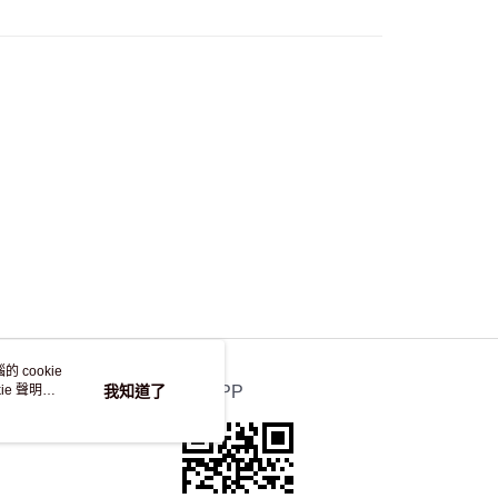
自取，訂單確認後2-4個工作天到店，7天內取。逾期後
，並不會安排重寄
 cookie
e 聲明使
我知道了
官方APP