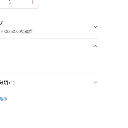
送
K$250.00免運費
類 (1)
ay
眼部彩妝
眼線
客服
流，訂單確認發貨後2-4個工作天送達
運費表
50.00 或以上免運費