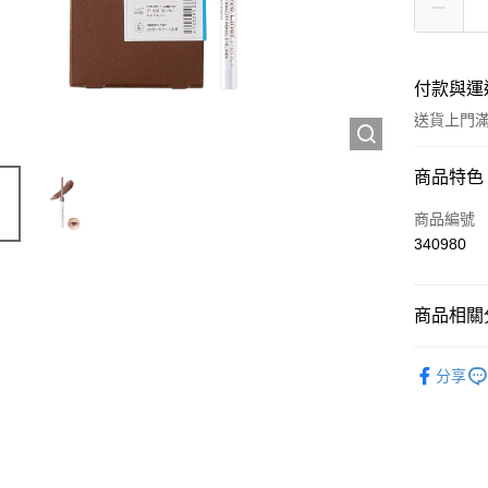
付款與運
送貨上門滿H
付款方式
商品特色
信用卡
商品編號
340980
Apple Pay
AlipayHK
商品相關分
WeChat P
彩妝產品
分享
送貨方式
JD京東物
滿 HK$2