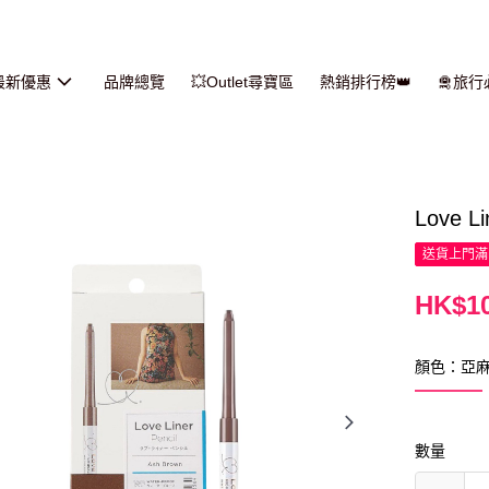
最新優惠
品牌總覽
💥Outlet尋寶區
熱銷排行榜👑
🛅旅
Love 
送貨上門滿H
HK$10
顏色：亞
數量