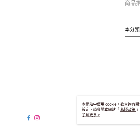
商品
本分類
本網站中使用 cookie，欲查詢有關
設定，請參閱本網站「
私隱政策
」
用 cookie。
了解更多 >