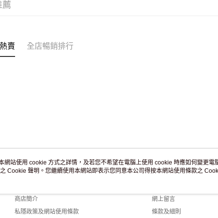
推薦
付款後門市
訂單作廢
免運費
熱賣
全店暢銷排行
本網站使用 cookie 方式之詳情，及若您不希望在電腦上使用 cookie 時應如何變更電腦的
之 Cookie 聲明。您繼續使用本網站即表示您同意本公司得按本網站使用條款之 Cooki
關於我們
客戶服務
品牌故事
購物說明
商店簡介
網上留言
私隱政策及網站使用條款
條款及細則