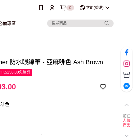
0
中文 (香港)
行必備專區
Liner 防水眼線筆 - 亞麻啡色 Ash Brown
K$250.00免運費
3.00
麻啡色
前往
人氣
商品