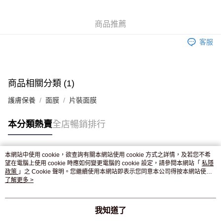
WeChat Pay
商品推薦
送貨方式
客服
JD京東物流，訂單確認發貨後2-4個工作天送達
運費表
滿 HK$250.00 或以上免運費
付款後門市自取，訂單確認後2-4個工作天到店，7天內取。逾期後
商品相關分類 (1)
訂單作廢，並不會安排重寄
護膚保養
面膜
片裝面膜
免運費
本分類熱賣
全店暢銷排行
本網站中使用 cookie，欲查詢有關本網站使用 cookie 方式之詳情，及若您不希
熱門標籤
望在電腦上使用 cookie 時應如何變更電腦的 cookie 設定，請參閱本網站「
私隱
政策
」之 Cookie 聲明。您繼續使用本網站即表示您同意本公司得按本網站使用
條款之 Cookie 聲明使用 cookie。
了解更多 >
熱銷排行
最新商品
人氣推薦
我知道了