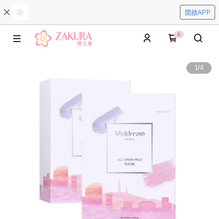
開啟APP
0
1
/
4