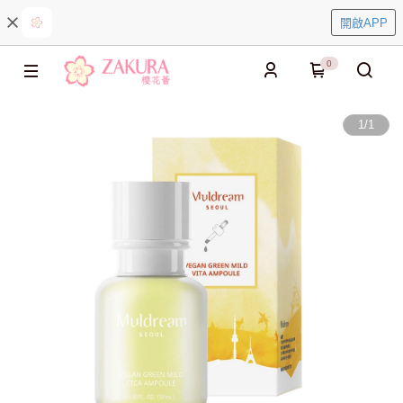
開啟APP
0
1
/
1