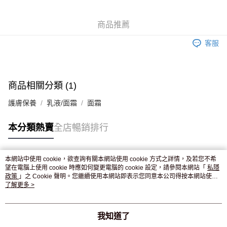
WeChat Pay
商品推薦
送貨方式
客服
JD京東物流，訂單確認發貨後2-4個工作天送達
運費表
滿 HK$250.00 或以上免運費
付款後門市自取，訂單確認後2-4個工作天到店，7天內取。逾期後
商品相關分類 (1)
訂單作廢，並不會安排重寄
護膚保養
乳液/面霜
面霜
免運費
本分類熱賣
全店暢銷排行
本網站中使用 cookie，欲查詢有關本網站使用 cookie 方式之詳情，及若您不希
熱門標籤
望在電腦上使用 cookie 時應如何變更電腦的 cookie 設定，請參閱本網站「
私隱
政策
」之 Cookie 聲明。您繼續使用本網站即表示您同意本公司得按本網站使用
條款之 Cookie 聲明使用 cookie。
了解更多 >
熱銷排行
最新商品
人氣推薦
我知道了