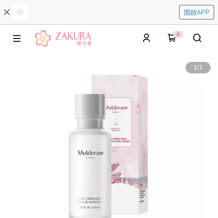
開啟APP
0
1
/
1