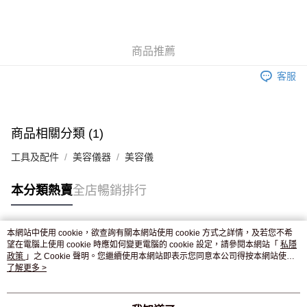
AlipayHK
WeChat Pay
商品推薦
送貨方式
客服
JD京東物流，訂單確認發貨後2-4個工作天送達
運費表
滿 HK$250.00 或以上免運費
付款後門市自取，訂單確認後2-4個工作天到店，7天內取。逾期後
商品相關分類 (1)
訂單作廢，並不會安排重寄
工具及配件
美容儀器
美容儀
免運費
本分類熱賣
全店暢銷排行
本網站中使用 cookie，欲查詢有關本網站使用 cookie 方式之詳情，及若您不希
熱門標籤
望在電腦上使用 cookie 時應如何變更電腦的 cookie 設定，請參閱本網站「
私隱
政策
」之 Cookie 聲明。您繼續使用本網站即表示您同意本公司得按本網站使用
條款之 Cookie 聲明使用 cookie。
了解更多 >
熱銷排行
最新商品
人氣推薦