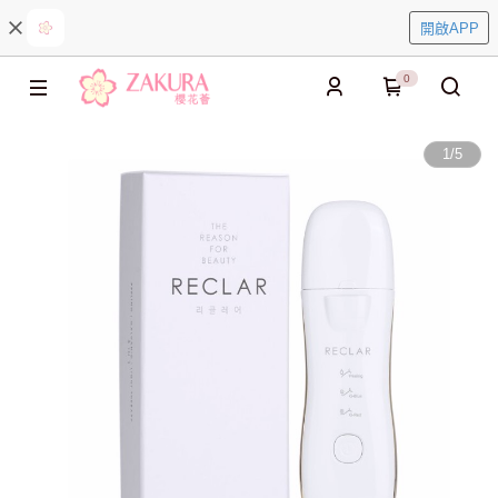
開啟APP
0
1
/
5